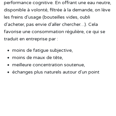
performance cognitive. En offrant une eau neutre,
disponible à volonté, filtrée à la demande, on lève
les freins d’usage (bouteilles vides, oubli
d’acheter, pas envie d’aller chercher…). Cela
favorise une consommation régulière, ce qui se
traduit en entreprise par :
moins de fatigue subjective,
moins de maux de tête,
meilleure concentration soutenue,
échanges plus naturels autour d’un point
commun d’hydratation.
En Belgique, le Code du travail impose à
l’employeur de mettre à disposition une eau
potable et fraîche en conditions hygiéniques. Les
fontaines microfiltrées réseau
simplifient la