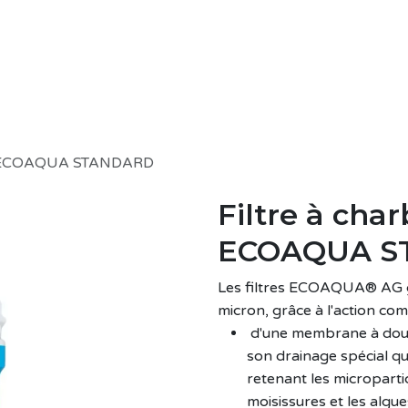
ines
Secteurs
Accessoires
EcoAqu
f - ECOAQUA STANDARD
Filtre à char
ECOAQUA S
Les filtres ECOAQUA® AG ga
micron, grâce à l'action com
d'une membrane à doubl
son drainage spécial qu
retenant les micropartic
moisissures et les algues