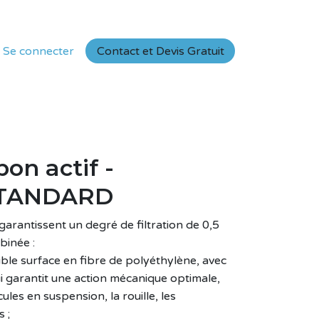
a
Se connecter
Contact ​​​​e
t Devis Gratuit
bon actif -
TANDARD
rantissent un degré de filtration de 0,5
binée :
e surface en fibre de polyéthylène, avec
i garantit une action mécanique optimale,
ules en suspension, la rouille, les
 ;