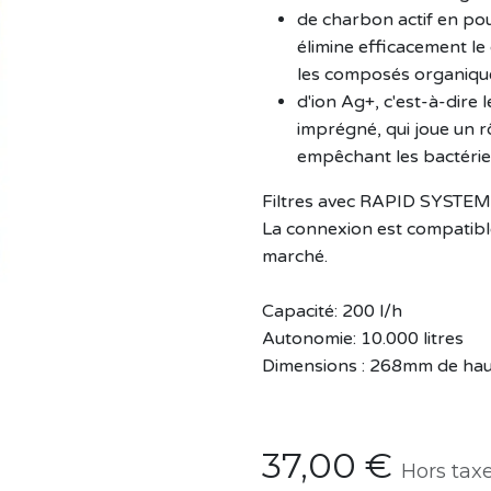
de charbon actif en pou
élimine efficacement le 
les composés organique
d'ion Ag+, c'est-à-dire 
imprégné, qui joue un r
empêchant les bactéries d
Filtres avec RAPID SYST
La connexion est compatible
marché.
Capacité: 200 l/h
Autonomie: 10.000 litres
Dimensions : 268mm de hau
37,00
€
Hors tax